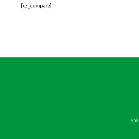
[cz_compare]
Şak